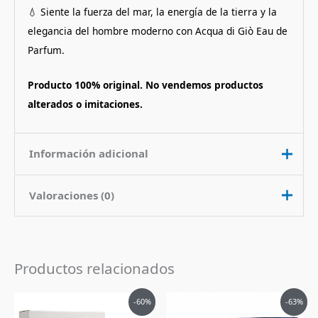
💧 Siente la fuerza del mar, la energía de la tierra y la
elegancia del hombre moderno con Acqua di Giò Eau de
Parfum.
Producto 100% original. No vendemos productos
alterados o imitaciones.
Información adicional
Valoraciones (0)
Contenido
125 ml
Nota de
Aromatico Acuatico
No hay valoraciones aún.
Fragancia
Productos relacionados
Pais de Origen
Francia
Sé el primero en valorar “Perfume
Tipo de Perfume
Eau de Parfum (edp)
El
El
El
El
Acqua Di Gio Eau de Parfum Giorgio
-60%
-63%
precio
precio
precio
precio