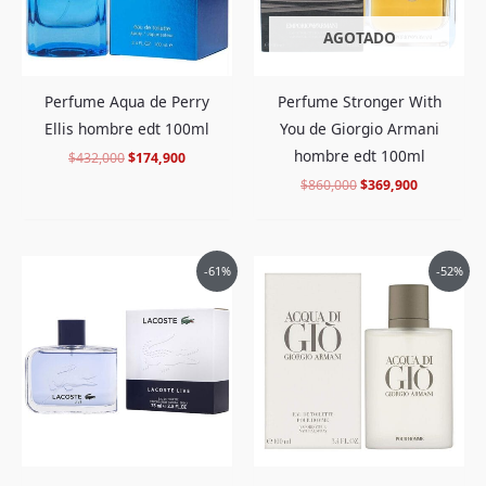
AGOTADO
Perfume Aqua de Perry
Perfume Stronger With
Ellis hombre edt 100ml
You de Giorgio Armani
hombre edt 100ml
$
432,000
$
174,900
$
860,000
$
369,900
El
El
El
El
-61%
-52%
precio
precio
precio
precio
original
actual
original
actual
era:
es:
era:
es:
$599,000.
$229,900.
$880,000.
$419,000.