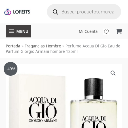
B
Ir
ú
s
q
al
u
e
d
a
contenido
d
e
p
r
o
d
u
MENU
Mi Cuenta
c
t
o
s
Portada
»
Fragancias Hombre
»
Perfume Acqua Di Gio Eau de
Parfum Giorgio Armani hombre 125ml
Perfume
El
El
-49%
Acqua
precio
precio
Di
Gio
original
actual
Eau
era:
es:
de
$998,000.
$499,900.
Parfum
Giorgio
Armani