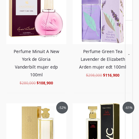
era:
es:
era:
es:
$280,000.
$108,900.
$298,000.
$116,900.
Debes
acceder
para publicar una valoración.
Perfume Minuit A New
Perfume Green Tea
-
York de Gloria
Lavender de Elizabeth
Vanderbilt mujer edp
Arden mujer edt 100ml
100ml
$
298,000
$
116,900
$
280,000
$
108,900
El
El
El
El
-52%
-61%
precio
precio
precio
precio
original
actual
original
actual
era:
es:
era:
es:
$460,000.
$219,900.
$418,000.
$159,900.