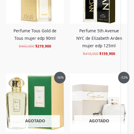
Perfume Tous Gold de
Perfume 5th Avenue
Tous mujer edp 90ml
NYC de Elizabeth Arden
mujer edp 125ml
$
460,000
$
219,900
$
418,000
$
159,900
El
El
El
El
-56%
-52%
precio
precio
precio
precio
original
actual
original
actual
era:
es:
era:
es:
$293,000.
$127,900.
$575,000.
$274,900.
AGOTADO
AGOTADO