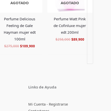
AGOTADO
AGOTADO
Perfume Delicious
Perfume Watt Pink
Feeling de Gale
de Cofinluxe mujer
Hayman mujer edt
edt 200ml
100ml
$
258,000
$
89,900
$
275,000
$
109,900
Facebook
Instagram
TikTok
Pinterest
X
YouTube
Links de Ayuda
Mi Cuenta - Registrarse
Contactanos