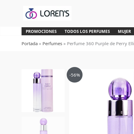
Ir
al
contenido
PROMOCIONES
TODOS LOS PERFUMES
MUJER
Portada
»
Perfumes
»
Perfume 360 Purple de Perry El
-56%