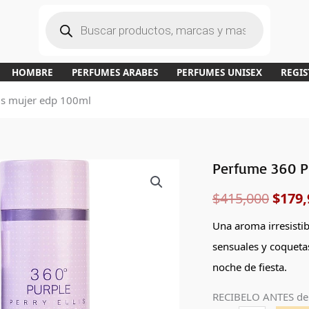
B
ú
s
q
u
e
d
a
HOMBRE
PERFUMES ARABES
PERFUMES UNISEX
REGIS
d
e
p
lis mujer edp 100ml
r
o
d
u
c
t
o
s
Perfume 360 Pu
Perfume
El
360
$
415,000
$
179,
preci
Purple
de
origi
Una aroma irresistib
Perry
sensuales y coqueta
era:
Ellis
noche de fiesta.
mujer
$415,
RECIBELO ANTES de
edp