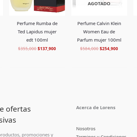
AGOTADO
Perfume Rumba de
Perfume Calvin Klein
Ted Lapidus mujer
Women Eau de
edt 100ml
Parfum mujer 100ml
$
355,000
$
137,900
$
584,000
$
254,900
e ofertas
Acerca de Lorens
sivas
Nosotros
roductos, promociones y
Terminos y Condiciones