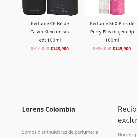
Perfume CK Be de
Perfume 360 Pink de
Calvin Klein unisex
Perry Ellis mujer edp
edt 100ml
100ml
$
316,000
$
143,900
$
398,000
$
149,900
Recib
Lorens Colombia
exclu
Somos distribuidores de perfumeria
Nuevos p