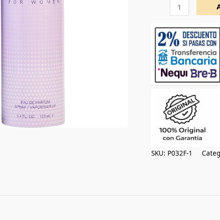
100ml
cantidad
SKU:
P032F-1
Categ