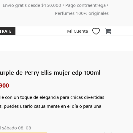
Envío gratis desde $150.000 • Pago contraentrega •
Perfumes 100% originales
Mi Cuenta
TRATE
rple de Perry Ellis mujer edp 100ml
El
900
o
precio
nal
actual
le con un toque de elegancia para chicas divertidas
s, puedes usarlo casualmente en el día o para una
es:
000.
$179,900.
l
sábado 08, 08