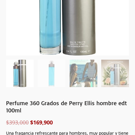
cantidad
Perfume 360 Grados de Perry Ellis hombre edt
100ml
$
393,000
$
169,900
Una fragancia refrescante para hombres, muy popular y tiene