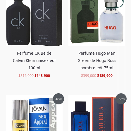
original
actual
original
actual
era:
es:
era:
es:
$316,000.
$143,900.
$399,000.
$189,900.
Perfume CK Be de
Perfume Hugo Man
Calvin Klein unisex edt
Green de Hugo Boss
100ml
hombre edt 75ml
$
316,000
$
143,900
$
399,000
$
189,900
El
El
El
El
-63%
-58%
precio
precio
precio
precio
original
actual
original
actual
era:
es:
era:
es:
$234,000.
$84,900.
$424,000.
$175,900.