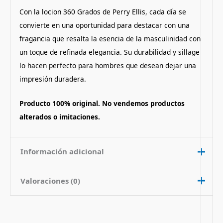
Con la locion 360 Grados de Perry Ellis, cada día se
convierte en una oportunidad para destacar con una
fragancia que resalta la esencia de la masculinidad con
un toque de refinada elegancia. Su durabilidad y sillage
lo hacen perfecto para hombres que desean dejar una
impresión duradera.
Producto 100% original. No vendemos productos
alterados o imitaciones.
Información adicional
Valoraciones (0)
Contenido
100 ml
Nota de
Aromatico Amaderado
No hay valoraciones aún.
Fragancia
Picante