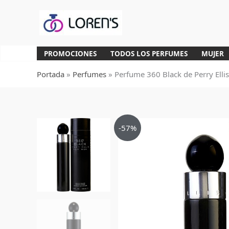
Ir
al
contenido
PROMOCIONES
TODOS LOS PERFUMES
MUJER
Portada
»
Perfumes
»
Perfume 360 Black de Perry Ell
-57%