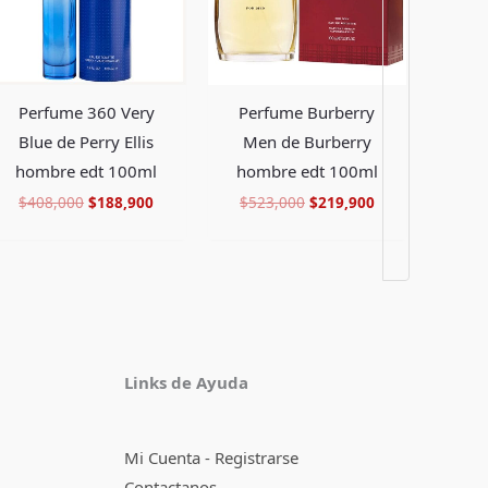
Perfume Burberry
Perfume 360 Very
Men de Burberry
Blue de Perry Ellis
hombre edt 100ml
hombre edt 100ml
$
523,000
$
219,900
$
408,000
$
188,900
Facebook
Instagram
TikTok
Pinterest
X
YouTube
Links de Ayuda
Mi Cuenta - Registrarse
Contactanos