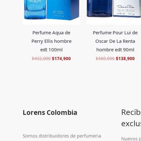
Perfume Aqua de
Perfume Pour Lui de
Perry Ellis hombre
Oscar De La Renta
edt 100ml
hombre edt 90ml
$
432,000
$
174,900
$
360,000
$
138,900
Recib
Lorens Colombia
exclu
Somos distribuidores de perfumeria
Nuevos p