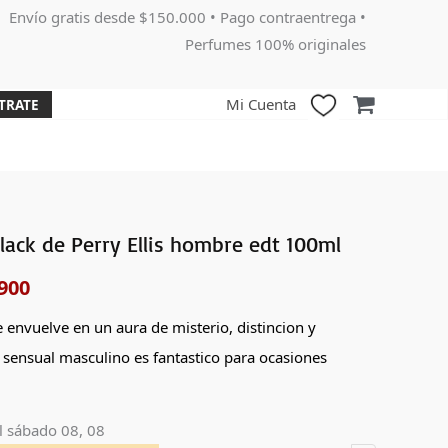
Envío gratis desde $150.000 • Pago contraentrega •
Perfumes 100% originales
Mi Cuenta
TRATE
ack de Perry Ellis hombre edt 100ml
El
900
o
precio
nal
actual
 envuelve en un aura de misterio, distincion y
 sensual masculino es fantastico para ocasiones
es:
000.
$181,900.
l
sábado 08, 08