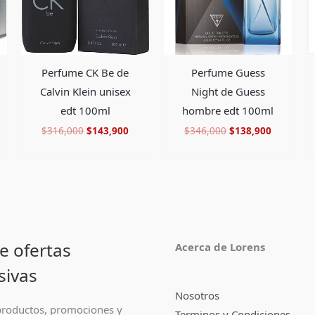
Perfume CK Be de
Perfume Guess
Calvin Klein unisex
Night de Guess
edt 100ml
hombre edt 100ml
$
316,000
$
143,900
$
346,000
$
138,900
e ofertas
Acerca de Lorens
sivas
Nosotros
roductos, promociones y
Terminos y Condiciones