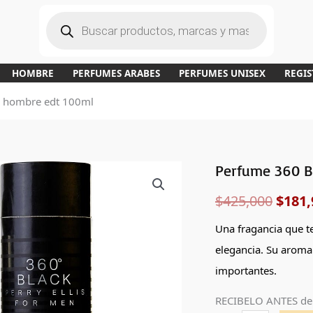
B
ú
s
q
u
e
d
a
HOMBRE
PERFUMES ARABES
PERFUMES UNISEX
REGIS
d
e
p
is hombre edt 100ml
r
o
d
u
c
t
o
s
Perfume 360 Bl
Perfume
El
360
$
425,000
$
181,
preci
Black
de
origi
Una fragancia que te
Perry
elegancia. Su aroma
era:
Ellis
importantes.
hombre
$425,
RECIBELO ANTES de
edt