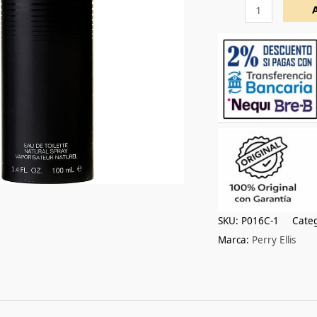
100ml
cantidad
SKU:
P016C-1
Categ
Marca:
Perry Ellis