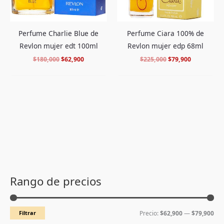
Perfume Charlie Blue de
Perfume Ciara 100% de
Revlon mujer edt 100ml
Revlon mujer edp 68ml
$
180,000
$
62,900
$
225,000
$
79,900
P
P
r
r
Rango de precios
e
e
c
c
Filtrar
Precio:
$62,900
—
$79,900
i
i