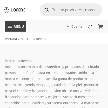
B
Ir
ú
s
q
al
u
e
d
a
contenido
d
e
p
r
o
d
u
MENU
Mi Cuenta
c
t
o
s
Portada
»
Marcas
»
Revlon
Perfumes Revlon
Revlon es una marca de cosméticos y productos de cuidado
personal que fue fundada en 1932 en Estados Unidos. La
marca es conocida por su amplia gama de productos de
belleza, incluyendo maquillaje, cuidado de la piel, productos
para el cabello y fragancias. Revlon ofrece una variedad de
fragancias para hombres y mujeres. Sus perfumes son
conocidos por su calidad y su aroma duradero. La marca se