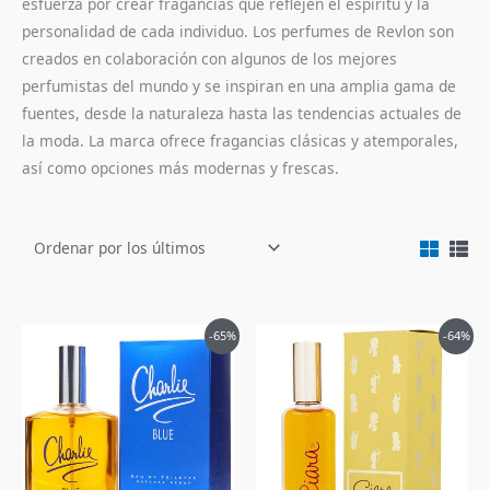
esfuerza por crear fragancias que reflejen el espíritu y la
personalidad de cada individuo. Los perfumes de Revlon son
creados en colaboración con algunos de los mejores
perfumistas del mundo y se inspiran en una amplia gama de
fuentes, desde la naturaleza hasta las tendencias actuales de
la moda. La marca ofrece fragancias clásicas y atemporales,
así como opciones más modernas y frescas.
El
El
El
El
-65%
-64%
precio
precio
precio
precio
original
actual
original
actual
era:
es:
era:
es:
$180,000.
$62,900.
$225,000.
$79,900.