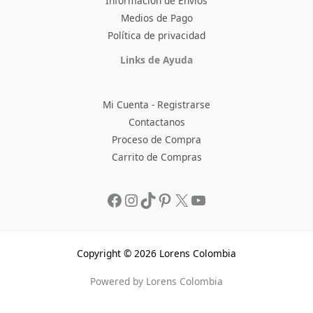
Informacion de Envios
Medios de Pago
Política de privacidad
Facebook
Instagram
TikTok
Pinterest
X
YouTube
Links de Ayuda
Mi Cuenta - Registrarse
Contactanos
Proceso de Compra
Carrito de Compras
Copyright © 2026 Lorens Colombia
Powered by Lorens Colombia