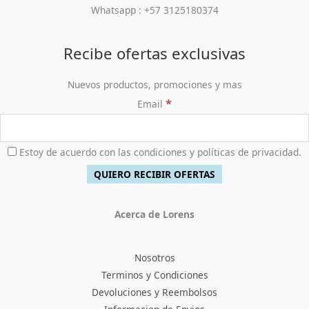
0
5
9
a
2
Whatsapp : +57 3125180374
0
0
0
:
7
.
,
0
$
6
0
.
5
,
Recibe ofertas exclusivas
0
9
9
0
8
0
Nuevos productos, promociones y mas
.
,
0
*
Email
0
.
0
0
.
Estoy de acuerdo con las condiciones y políticas de privacidad.
Acerca de Lorens
Nosotros
Terminos y Condiciones
Devoluciones y Reembolsos