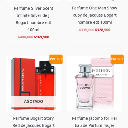
Perfume One Man Show
Perfume Silver Scent
Ruby de Jacques Bogart
Infinite Silver de J.
hombre edt 100ml
Bogart hombre edt
100ml
$
315,000
$
128,900
$
408,000
$
169,900
El
El
El
El
PROMO
PROMO
precio
precio
precio
precio
original
actual
original
actual
era:
es:
era:
es:
$315,000.
$129,900.
$450,000.
$179,900.
AGOTADO
Perfume Bogart Story
Perfume Jacomo for Her
Red de Jacques Bogart
Eau de Parfum mujer