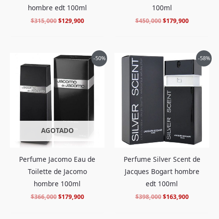
hombre edt 100ml
100ml
$
315,000
$
129,900
$
450,000
$
179,900
El
El
El
El
-50%
-58%
precio
precio
precio
precio
original
actual
original
actual
era:
es:
era:
es:
$366,000.
$179,900.
$398,000.
$163,900.
AGOTADO
Perfume Jacomo Eau de
Perfume Silver Scent de
Toilette de Jacomo
Jacques Bogart hombre
hombre 100ml
edt 100ml
$
366,000
$
179,900
$
398,000
$
163,900