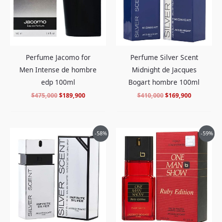
Perfume Jacomo for
Perfume Silver Scent
Men Intense de hombre
Midnight de Jacques
edp 100ml
Bogart hombre 100ml
$
475,000
$
189,900
$
410,000
$
169,900
El
El
El
El
-58%
-59%
precio
precio
precio
precio
original
actual
original
actual
era:
es:
era:
es:
$408,000.
$169,900.
$315,000.
$128,900.