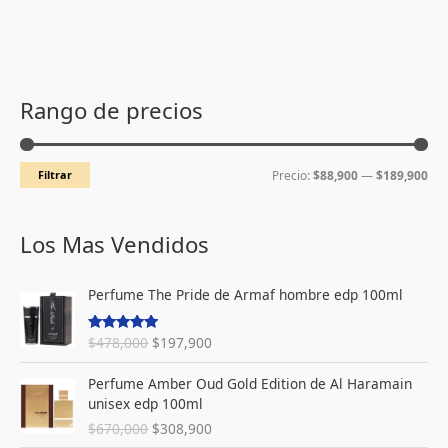
P
P
r
r
Rango de precios
e
e
c
c
Filtrar
Precio:
$88,900
—
$189,900
i
i
o
o
m
m
Los Mas Vendidos
í
á
E
E
n
x
Perfume The Pride de Armaf hombre edp 100ml
l
l
i
i
p
p
$
478,000
$
197,900
Valorado
r
r
m
m
con
5.00
de
e
e
5
E
E
o
o
Perfume Amber Oud Gold Edition de Al Haramain
c
c
l
l
unisex edp 100ml
i
i
p
p
o
o
$
670,000
$
308,900
r
r
o
a