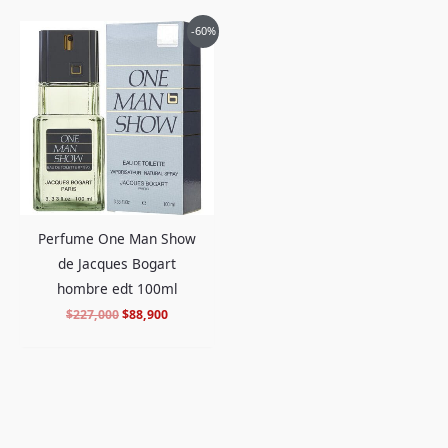
El
El
-60%
precio
precio
original
actual
era:
es:
$227,000.
$88,900.
Perfume One Man Show
de Jacques Bogart
hombre edt 100ml
$
227,000
$
88,900