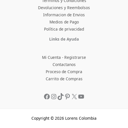
Terminos y Condiciones
Devoluciones y Reembolsos
Informacion de Envios
Medios de Pago
Política de privacidad
Facebook
Instagram
TikTok
Pinterest
X
YouTube
Links de Ayuda
Mi Cuenta - Registrarse
Contactanos
Proceso de Compra
Carrito de Compras
Copyright © 2026 Lorens Colombia