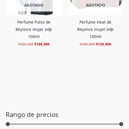
AGOTADO
AGOTADO
Perfume Pulse de
Perfume Heat de
Beyonce mujer edp
Beyonce mujer edp
100ml
100ml
$
450,000
$
198,900
$
290,000
$
139,900
P
P
r
r
Rango de precios
e
e
c
c