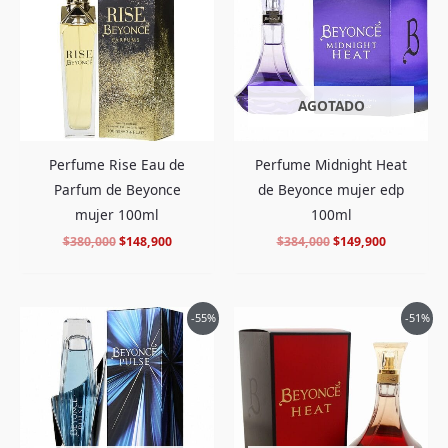
era:
es:
era:
es:
$380,000.
$148,900.
$384,000.
$149,900.
AGOTADO
Perfume Rise Eau de
Perfume Midnight Heat
Parfum de Beyonce
de Beyonce mujer edp
mujer 100ml
100ml
$
380,000
$
148,900
$
384,000
$
149,900
El
El
El
El
-55%
-51%
precio
precio
precio
precio
original
actual
original
actual
era:
es:
era:
es:
$450,000.
$198,900.
$290,000.
$139,900.