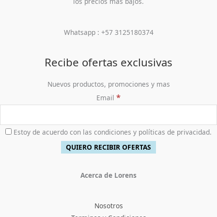
l
s
los precios más bajos.
0
,
0
$
9
e
:
0
0
.
4
,
r
$
.
0
5
9
a
2
Whatsapp : +57 3125180374
0
0
0
:
7
.
,
0
$
6
0
.
5
,
Recibe ofertas exclusivas
0
9
9
0
8
0
Nuevos productos, promociones y mas
.
,
0
*
Email
0
.
0
0
.
Estoy de acuerdo con las condiciones y políticas de privacidad.
Acerca de Lorens
Nosotros