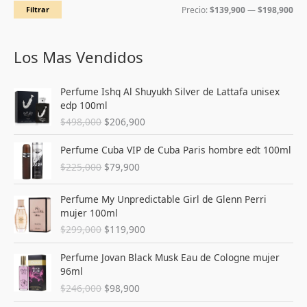
Filtrar
Precio:
$139,900
—
$198,900
i
i
o
o
m
m
Los Mas Vendidos
í
á
E
E
n
x
Perfume Ishq Al Shuyukh Silver de Lattafa unisex
l
l
edp 100ml
i
i
p
p
$
498,000
$
206,900
r
r
m
m
e
e
E
E
o
o
Perfume Cuba VIP de Cuba Paris hombre edt 100ml
c
c
l
l
$
225,000
$
79,900
i
i
p
p
o
o
r
r
E
E
o
a
e
e
Perfume My Unpredictable Girl de Glenn Perri
l
l
r
c
c
c
mujer 100ml
p
p
i
t
i
i
$
299,000
$
119,900
r
r
g
u
o
o
e
e
i
a
E
E
o
a
Perfume Jovan Black Musk Eau de Cologne mujer
c
c
n
l
l
l
r
c
96ml
i
i
a
e
p
p
i
t
$
246,000
$
98,900
o
o
l
s
r
r
g
u
o
a
e
:
e
e