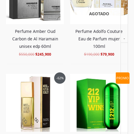
AGOTADO
Perfume Amber Oud
Perfume Adolfo Couture
-
Carbon de Al Haramain
Eau de Parfum mujer
unisex edp 60ml
100ml
$
550,000
$
245,900
$
190,000
$
79,900
El
El
El
El
-62%
PROMO
precio
precio
precio
precio
original
actual
original
actual
era:
es:
era:
es:
$370,000.
$139,900.
$885,000.
$394,900.