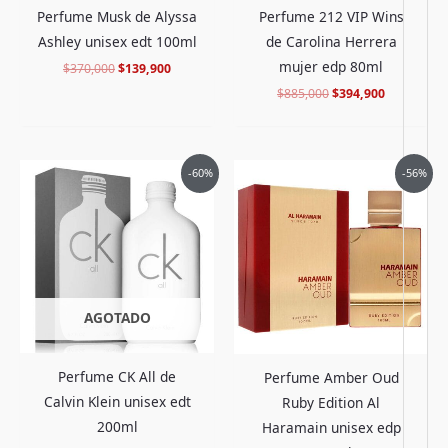
Perfume Musk de Alyssa
Perfume 212 VIP Wins
Ashley unisex edt 100ml
de Carolina Herrera
mujer edp 80ml
$
370,000
$
139,900
$
885,000
$
394,900
El
El
El
El
-60%
-56%
precio
precio
precio
precio
original
actual
original
actual
era:
es:
era:
es:
$519,000.
$204,900.
$648,000.
$282,264.
AGOTADO
Perfume CK All de
Perfume Amber Oud
Calvin Klein unisex edt
Ruby Edition Al
200ml
Haramain unisex edp