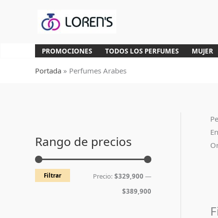
Ir
al
contenido
PROMOCIONES
TODOS LOS PERFUMES
MUJER
Portada
»
Perfumes Arabes
Pe
P
P
En
r
r
Rango de precios
Or
e
e
c
c
Filtrar
Precio:
$329,900
—
i
i
$389,900
o
o
F
m
m