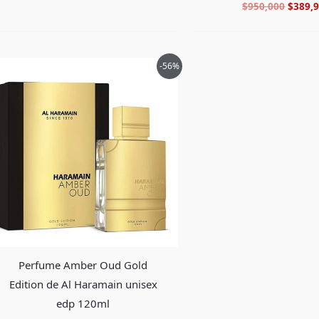
$
950,000
$
389,
El
El
-56%
precio
precio
original
actual
era:
es:
$755,000.
$329,900.
Perfume Amber Oud Gold
Edition de Al Haramain unisex
edp 120ml