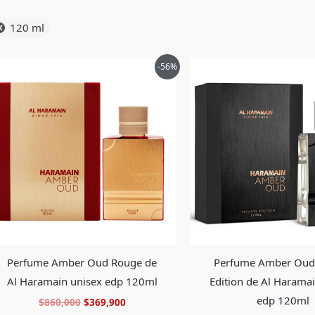
120 ml
El
El
El
-56%
precio
precio
precio
original
actual
origin
era:
es:
era:
$860,000.
$369,900.
$950,0
Perfume Amber Oud Rouge de
Perfume Amber Oud 
Al Haramain unisex edp 120ml
Edition de Al Harama
edp 120ml
$
860,000
$
369,900