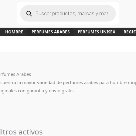
B
ú
s
q
u
e
d
a
HOMBRE
PERFUMES ARABES
PERFUMES UNISEX
REGIS
d
e
p
r
o
d
u
c
t
o
s
rfumes Arabes
cuentra la mayor variedad de perfumes arabes para hombre muj
iginales con garantia y envio gratis.
iltros activos