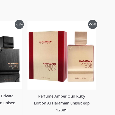
El
El
El
-58%
-55%
precio
precio
precio
al
actual
original
actual
es:
era:
es:
00.
$389,900.
$786,000.
$349,900.
Private
Perfume Amber Oud Ruby
in unisex
Edition Al Haramain unisex edp
120ml