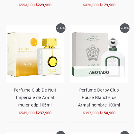
$
420,000
$
179,900
$
554,000
$
229,900
El
El
El
El
-56%
-60%
precio
precio
precio
precio
original
actual
original
actual
era:
es:
era:
es:
$545,000.
$237,900.
$397,000.
$154,900.
AGOTADO
Perfume Club De Nuit
Perfume Derby Club
Imperiale de Armaf
House Blanche de
mujer edp 105ml
Armaf hombre 100ml
$
545,000
$
237,900
$
397,000
$
154,900