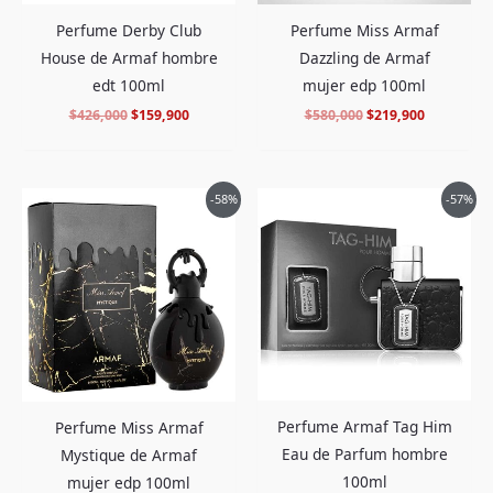
Perfume Derby Club
Perfume Miss Armaf
House de Armaf hombre
Dazzling de Armaf
edt 100ml
mujer edp 100ml
$
426,000
$
159,900
$
580,000
$
219,900
El
El
El
El
-58%
-57%
precio
precio
precio
precio
original
actual
original
actual
era:
es:
era:
es:
$554,000.
$229,900.
$420,000.
$179,900.
Perfume Armaf Tag Him
Perfume Miss Armaf
Eau de Parfum hombre
Mystique de Armaf
100ml
mujer edp 100ml