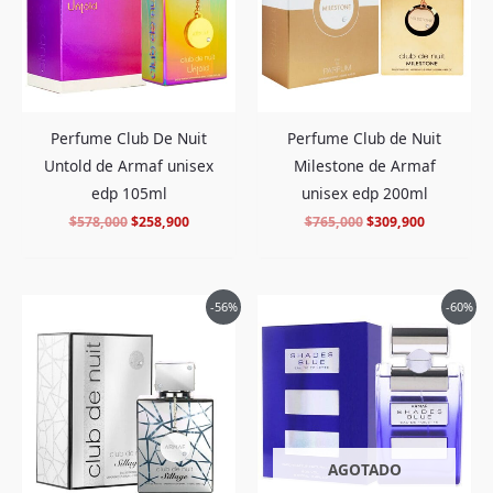
Perfume Club De Nuit
Perfume Club de Nuit
Untold de Armaf unisex
Milestone de Armaf
edp 105ml
unisex edp 200ml
$
578,000
$
258,900
$
765,000
$
309,900
El
El
El
El
-56%
-60%
precio
precio
precio
precio
original
actual
original
actual
era:
es:
era:
es:
$550,000.
$238,900.
$388,000.
$154,900.
AGOTADO