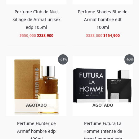
Perfume Club de Nuit
Perfume Shades Blue de
Sillage de Armaf unisex
Armaf hombre edt
edp 105ml
100ml
$
550,000
$
238,900
$
388,000
$
154,900
El
El
El
El
-61%
-60%
precio
precio
precio
precio
original
actual
original
actual
era:
es:
era:
es:
$417,000.
$159,900.
$398,000.
$156,702.
AGOTADO
AGOTADO
Perfume Hunter de
Perfume Futura La
Armaf hombre edp
Homme Intense de
100ml
Armaf hombre edp