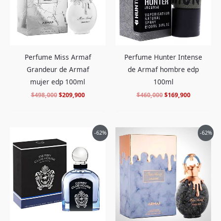
Perfume Miss Armaf
Perfume Hunter Intense
Grandeur de Armaf
de Armaf hombre edp
mujer edp 100ml
100ml
$
498,000
$
209,900
$
460,000
$
169,900
El
El
El
El
-62%
-62%
precio
precio
precio
precio
original
actual
original
actual
era:
es:
era:
es:
$426,000.
$159,900.
$580,000.
$219,900.