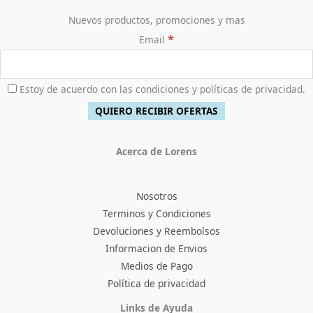
0
8
0
Nuevos productos, promociones y mas
.
,
0
*
Email
0
.
0
0
.
Estoy de acuerdo con las condiciones y políticas de privacidad.
Acerca de Lorens
Nosotros
Terminos y Condiciones
Devoluciones y Reembolsos
Informacion de Envios
Medios de Pago
Política de privacidad
Facebook
Instagram
TikTok
Pinterest
X
YouTube
Links de Ayuda