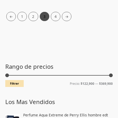
←
1
2
3
4
→
P
P
r
r
Rango de precios
e
e
c
c
Filtrar
Precio:
$122,900
—
$369,900
i
i
o
o
m
m
Los Mas Vendidos
í
á
E
E
n
x
Perfume Aqua Extreme de Perry Ellis hombre edt
l
l