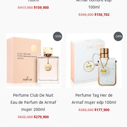
100ml
$
417,000
$
159,900
$
398,000
$
156,702
El
El
El
El
-55%
-54%
precio
precio
precio
precio
original
actual
original
actual
era:
es:
era:
es:
$635,000.
$279,900.
$388,000.
$177,900.
Perfume Club De Nuit
Perfume Tag Her de
Eau de Parfum de Armaf
Armaf mujer edp 100ml
mujer 200ml
$
388,000
$
177,900
$
635,000
$
279,900