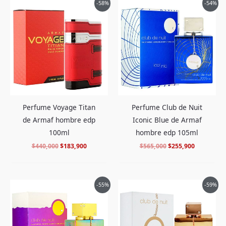
El
El
El
El
-58%
-54%
precio
precio
precio
precio
original
actual
original
actual
era:
es:
era:
es:
$440,000.
$183,900.
$565,000.
$255,900.
Perfume Club de Nuit
Perfume Voyage Titan
Iconic Blue de Armaf
de Armaf hombre edp
hombre edp 105ml
100ml
$
565,000
$
255,900
$
440,000
$
183,900
El
El
El
El
-55%
-59%
precio
precio
precio
precio
original
actual
original
actual
era:
es:
era:
es:
$578,000.
$258,900.
$765,000.
$309,900.