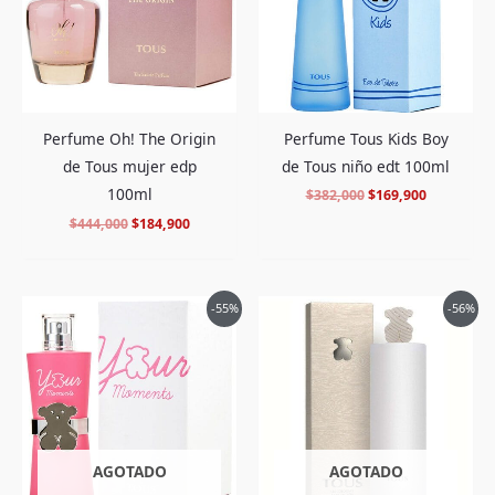
Perfume Tous Kids Boy
Perfume Oh! The Origin
de Tous niño edt 100ml
de Tous mujer edp
100ml
$
382,000
$
169,900
$
444,000
$
184,900
El
El
El
El
-55%
-56%
precio
precio
precio
precio
original
actual
original
actual
era:
es:
era:
es:
$420,000.
$184,900.
$412,000.
$179,900.
AGOTADO
AGOTADO