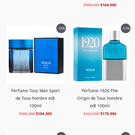
$
398,000
$
164,900
El
El
El
El
-53%
-57%
precio
precio
precio
precio
original
actual
original
actual
era:
es:
era:
es:
$398,000.
$184,900.
$422,000.
$179,900.
Perfume Tous Man Sport
Perfume 1920 The
de Tous hombre edt
Origin de Tous hombre
100ml
edt 100ml
$
398,000
$
184,900
$
422,000
$
179,900