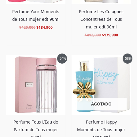
Perfume Your Moments
Perfume Les Colognes
de Tous mujer edt 90ml
Concentrees de Tous
mujer edt 90ml
$
420,000
$
184,900
$
412,000
$
179,900
El
El
El
El
-54%
-58%
precio
precio
precio
precio
original
actual
original
actual
era:
es:
era:
es:
$442,000.
$199,900.
$422,000.
$175,900.
AGOTADO
Perfume Tous L’Eau de
Perfume Happy
Parfum de Tous mujer
Moments de Tous mujer