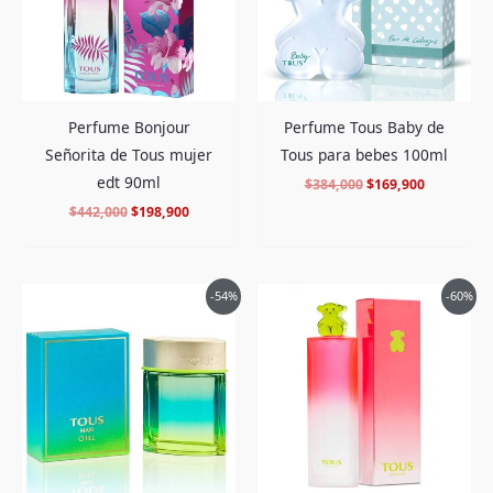
Perfume Bonjour
Perfume Tous Baby de
Señorita de Tous mujer
Tous para bebes 100ml
edt 90ml
$
384,000
$
169,900
$
442,000
$
198,900
El
El
El
El
-54%
-60%
precio
precio
precio
precio
original
actual
original
actual
era:
es:
era:
es:
$398,000.
$179,900.
$480,000.
$189,900.