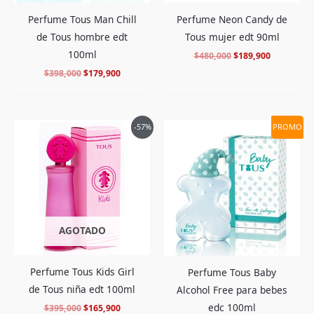
Perfume Tous Man Chill
Perfume Neon Candy de
de Tous hombre edt
Tous mujer edt 90ml
100ml
$
480,000
$
189,900
$
398,000
$
179,900
El
El
El
El
-57%
PROMO
precio
precio
precio
precio
original
actual
original
actual
era:
es:
era:
es:
$395,000.
$165,900.
$398,000.
$164,900.
AGOTADO
Perfume Tous Kids Girl
Perfume Tous Baby
de Tous niña edt 100ml
Alcohol Free para bebes
edc 100ml
$
395,000
$
165,900