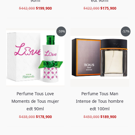
90ml
edt 90ml
$
442,000
$
199,900
$
422,000
$
175,900
El
El
El
El
-59%
-57%
precio
precio
precio
precio
original
actual
original
actual
era:
es:
era:
es:
$438,000.
$178,900.
$450,000.
$189,900.
Perfume Tous Love
Perfume Tous Man
Moments de Tous mujer
Intense de Tous hombre
edt 90ml
edt 100ml
$
438,000
$
178,900
$
450,000
$
189,900