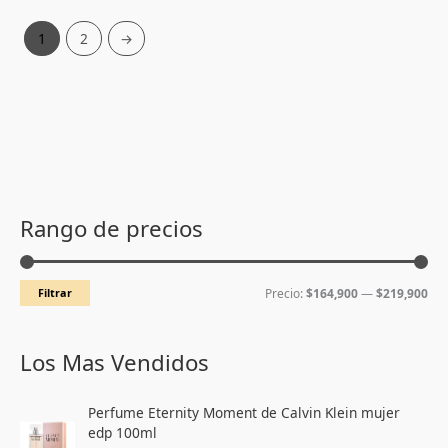
1
2
→
P
P
r
r
Rango de precios
e
e
c
c
Filtrar
Precio:
$164,900
—
$219,900
i
i
o
o
m
m
Los Mas Vendidos
í
á
E
E
n
x
Perfume Eternity Moment de Calvin Klein mujer
l
l
edp 100ml
i
i
p
p