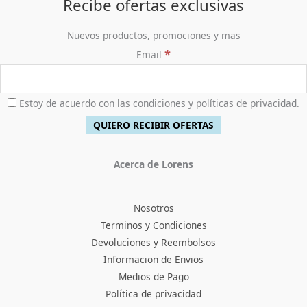
5
,
Recibe ofertas exclusivas
0
9
9
0
8
0
Nuevos productos, promociones y mas
.
,
0
*
Email
0
.
0
0
.
Estoy de acuerdo con las condiciones y políticas de privacidad.
Acerca de Lorens
Nosotros
Terminos y Condiciones
Devoluciones y Reembolsos
Informacion de Envios
Medios de Pago
Política de privacidad