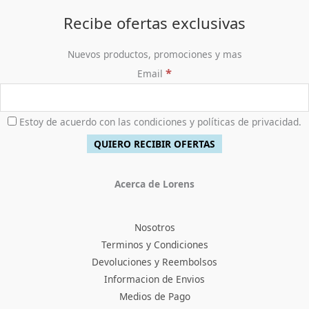
,
0
$
6
0
.
5
,
Recibe ofertas exclusivas
0
9
9
0
8
0
Nuevos productos, promociones y mas
.
,
0
*
Email
0
.
0
0
.
Estoy de acuerdo con las condiciones y políticas de privacidad.
Acerca de Lorens
Nosotros
Terminos y Condiciones
Devoluciones y Reembolsos
Informacion de Envios
Medios de Pago