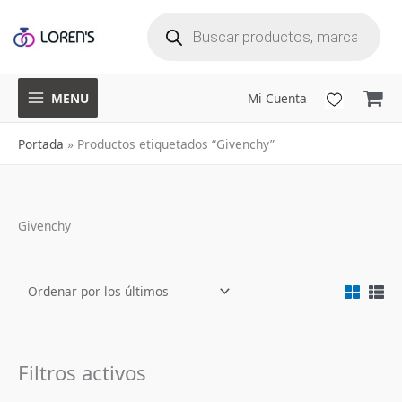
B
Ir
ú
s
q
al
u
e
d
a
contenido
d
e
p
r
o
d
u
MENU
Mi Cuenta
c
t
o
s
Portada
»
Productos etiquetados “Givenchy”
Givenchy
Filtros activos