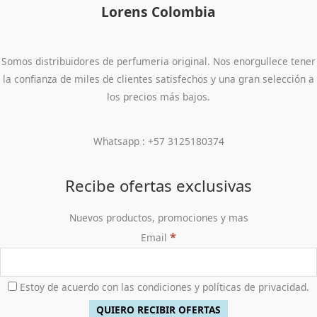
r
$
n
l
Lorens Colombia
0
r
c
,
9
a
2
a
e
0
i
t
1
0
:
4
l
s
.
g
u
0
0
$
9
e
:
i
a
0
.
5
,
Somos distribuidores de perfumeria original. Nos enorgullece tener
r
$
n
l
,
8
9
a
1
la confianza de miles de clientes satisfechos y una gran selección a
a
e
0
0
0
:
7
l
s
los precios más bajos.
0
,
0
$
9
e
:
0
0
.
4
,
r
$
.
0
5
9
a
2
Whatsapp : +57 3125180374
0
0
0
:
7
.
,
0
$
6
0
.
5
,
Recibe ofertas exclusivas
0
9
9
0
8
0
Nuevos productos, promociones y mas
.
,
0
*
Email
0
.
0
0
.
Estoy de acuerdo con las condiciones y políticas de privacidad.