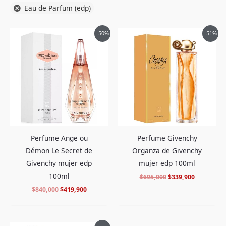
Eau de Parfum (edp)
El
El
El
El
-50%
-51%
precio
precio
precio
precio
original
actual
original
actual
era:
es:
era:
es:
$840,000.
$419,900.
$695,000.
$339,900.
Perfume Ange ou
Perfume Givenchy
Démon Le Secret de
Organza de Givenchy
Givenchy mujer edp
mujer edp 100ml
100ml
$
695,000
$
339,900
$
840,000
$
419,900
El
El