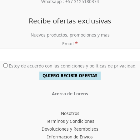
a
2
Whatsapp : +57 3125180374
0
0
0
:
7
.
,
0
$
6
0
.
5
,
Recibe ofertas exclusivas
0
9
9
0
8
0
Nuevos productos, promociones y mas
.
,
0
*
Email
0
.
0
0
.
Estoy de acuerdo con las condiciones y políticas de privacidad.
Acerca de Lorens
Nosotros
Terminos y Condiciones
Devoluciones y Reembolsos
Informacion de Envios