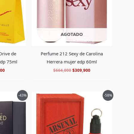
AGOTADO
Drive de
Perfume 212 Sexy de Carolina
edp 75ml
Herrera mujer edp 60ml
900
$
664,000
$
309,900
El
El
El
-43%
-58%
precio
precio
precio
al
actual
original
actual
es:
era:
es:
00.
$409,900.
$292,000.
$119,900.