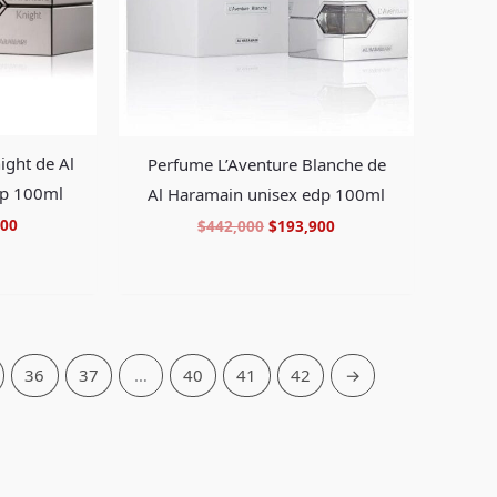
ight de Al
Perfume L’Aventure Blanche de
p 100ml
Al Haramain unisex edp 100ml
900
$
442,000
$
193,900
36
37
…
40
41
42
→
Facebook
Instagram
TikTok
Pinterest
X
YouTube