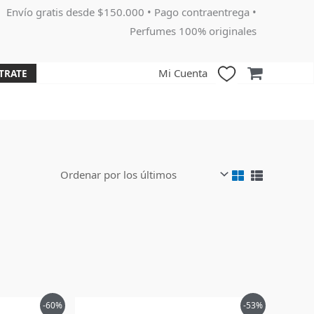
Envío gratis desde $150.000 • Pago contraentrega •
Perfumes 100% originales
Mi Cuenta
TRATE
El
El
El
-60%
-53%
precio
precio
precio