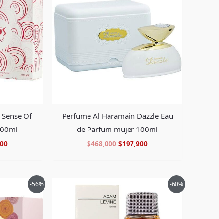
es:
era:
es:
00.
$146,900.
$468,000.
$197,900.
e Sense Of
Perfume Al Haramain Dazzle Eau
100ml
de Parfum mujer 100ml
900
$
468,000
$
197,900
El
El
El
-56%
-60%
o
precio
precio
precio
al
actual
original
actual
es:
era:
es:
000.
$77,900.
$245,000.
$97,900.