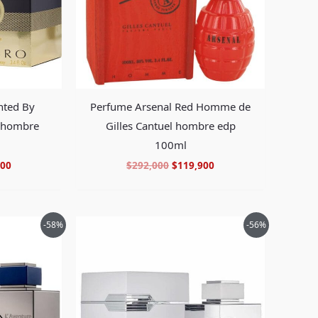
nted By
Perfume Arsenal Red Homme de
m hombre
Gilles Cantuel hombre edp
100ml
900
$
292,000
$
119,900
El
El
El
-58%
-56%
precio
precio
precio
al
actual
original
actual
es:
era:
es:
00.
$198,900.
$442,000.
$193,900.