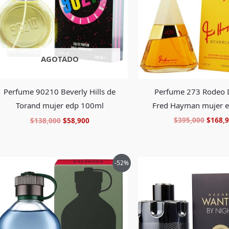
AGOTADO
Perfume 273 Rodeo 
Perfume 90210 Beverly Hills de
Fred Hayman mujer 
Torand mujer edp 100ml
$
395,000
$
168,
$
138,000
$
58,900
El
El
El
-52%
precio
precio
precio
original
actual
origin
era:
es:
era:
$475,000.
$224,900.
$730,0