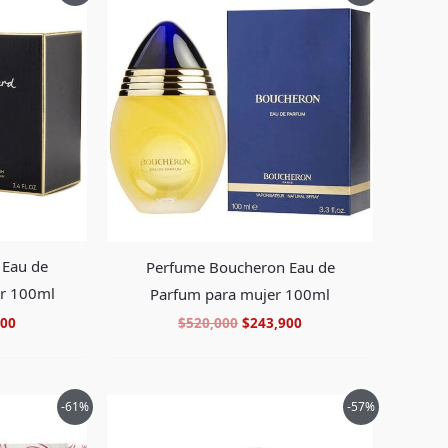
al
actual
original
actual
es:
era:
es:
00.
$147,900.
$520,000.
$243,900.
 Eau de
Perfume Boucheron Eau de
er 100ml
Parfum para mujer 100ml
900
$
520,000
$
243,900
El
El
El
-61%
-57%
precio
precio
precio
al
actual
original
actual