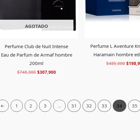
AGOTADO
Perfume L Aventure Kn
Perfume Club de Nuit Intense
Haramain hombre ed
Eau de Parfum de Armaf hombre
200ml
$
485,000
$
198,
$
748,000
$
307,900
←
1
2
3
…
31
32
33
34
35