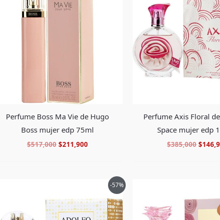
era:
es:
era:
$517,000.
$211,900.
$385,0
Perfume Boss Ma Vie de Hugo
Perfume Axis Floral d
Boss mujer edp 75ml
Space mujer edp 
$
517,000
$
211,900
$
385,000
$
146,
El
El
El
-57%
precio
precio
preci
original
actual
origin
era:
es:
era:
$190,000.
$79,900.
$178,