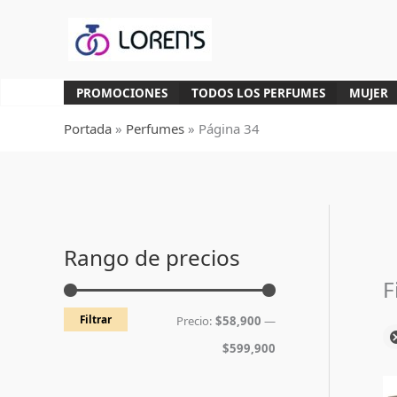
Ir
al
contenido
PROMOCIONES
TODOS LOS PERFUMES
MUJER
Portada
»
Perfumes
»
Página 34
P
P
r
r
Rango de precios
e
e
F
c
c
Filtrar
Precio:
$58,900
—
i
i
$599,900
o
o
m
m