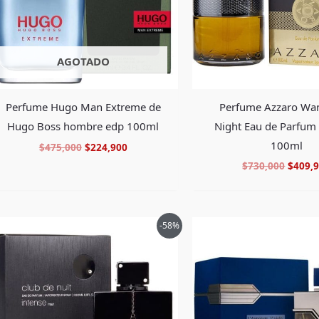
AGOTADO
Perfume Azzaro Wa
Perfume Hugo Man Extreme de
Night Eau de Parfu
Hugo Boss hombre edp 100ml
100ml
$
475,000
$
224,900
$
730,000
$
409,
El
El
El
-58%
precio
precio
precio
original
actual
origin
era:
es:
era:
$748,000.
$307,900.
$485,0