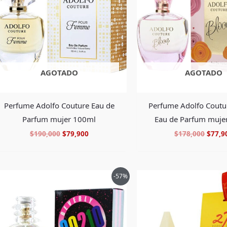
AGOTADO
AGOTADO
Perfume Adolfo Couture Eau de
Perfume Adolfo Cout
Parfum mujer 100ml
Eau de Parfum muje
$
190,000
$
79,900
$
178,000
$
77,9
El
El
El
-57%
precio
precio
precio
original
actual
origin
era:
es:
era:
$138,000.
$58,900.
$395,0