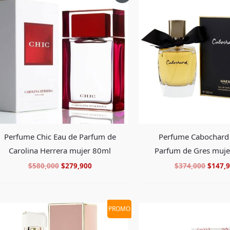
original
actual
origin
era:
es:
era:
$580,000.
$279,900.
$374,0
Perfume Chic Eau de Parfum de
Perfume Cabochard
Carolina Herrera mujer 80ml
Parfum de Gres muj
$
580,000
$
279,900
$
374,000
$
147,
El
El
El
PROMO
precio
precio
precio
original
actual
origin