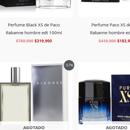
Perfume Black XS de Paco
Perfume Paco XS d
Rabanne hombre edt 100ml
Rabanne hombre ed
$
768,000
$
319,900
$
410,000
$
183,
El
El
El
-57%
precio
precio
precio
original
actual
origin
era:
es:
era:
$790,000.
$338,900.
$744,0
AGOTADO
AGOTADO