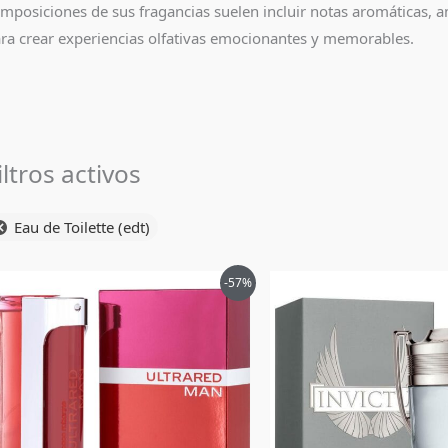
mposiciones de sus fragancias suelen incluir notas aromáticas, a
ra crear experiencias olfativas emocionantes y memorables.
iltros activos
Eau de Toilette (edt)
El
El
El
-57%
precio
precio
precio
original
actual
origin
era:
es:
era:
$545,000.
$229,900.
$640,0