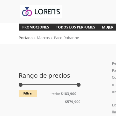
Ir
al
contenido
PROMOCIONES
TODOS LOS PERFUMES
MUJER
Portada
»
Marcas
»
Paco Rabanne
Pe
P
P
Pa
r
r
Rango de precios
Cu
e
e
ma
c
c
in
Filtrar
Precio:
$183,900
—
i
i
$579,900
o
o
Lo
m
m
ll