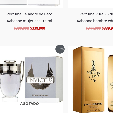
Perfume Calandre de Paco
Perfume Pure XS d
Rabanne mujer edt 100ml
Rabanne hombre ed
$
790,000
$
338,900
$
744,000
$
339,
El
El
El
-53%
precio
precio
precio
original
actual
origin
era:
es:
era:
$862,000.
$399,900.
$830,0
AGOTADO