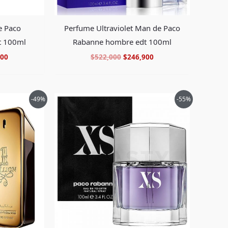
e Paco
Perfume Ultraviolet Man de Paco
t 100ml
Rabanne hombre edt 100ml
900
$
522,000
$
246,900
El
El
El
-49%
-55%
precio
precio
precio
al
actual
original
actual
es:
era:
es:
00.
$418,900.
$545,000.
$239,900.