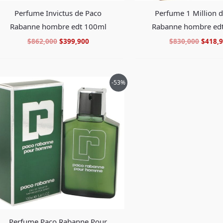
Perfume Invictus de Paco
Perfume 1 Million 
Rabanne hombre edt 100ml
Rabanne hombre ed
$
862,000
$
399,900
$
830,000
$
418,
El
El
-53%
precio
precio
original
actual
era:
es:
$499,000.
$229,900.
Perfume Paco Rabanne Pour