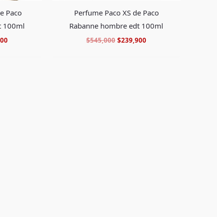
de Paco
Perfume Paco XS de Paco
t 100ml
Rabanne hombre edt 100ml
900
$
545,000
$
239,900