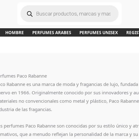
B
ú
s
q
u
e
d
a
HOMBRE
PERFUMES ARABES
PERFUMES UNISEX
REGIS
d
e
p
r
o
d
u
c
t
o
s
rfumes Paco Rabanne
co Rabanne es una marca de moda y fragancias de lujo, fundada
ervo en 1966. Originalmente conocido por sus innovadores y au
teriales no convencionales como metal y plástico, Paco Rabanne
dustria de las fragancias.
s perfumes Paco Rabanne son conocidas por su estilo único y at
amativos, que a menudo reflejan la personalidad de la marca y su