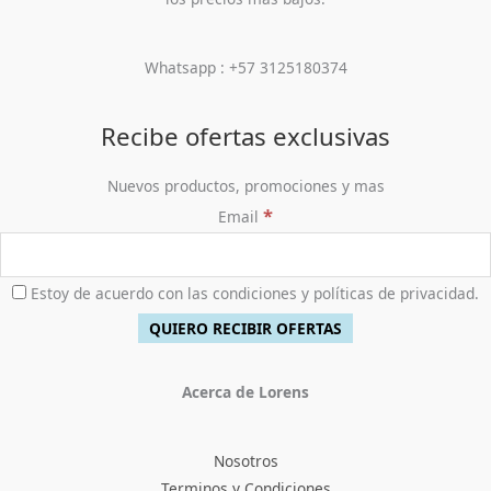
,
0
$
8
.
e
:
0
.
4
,
r
$
0
2
9
a
2
Whatsapp : +57 3125180374
0
0
0
:
5
.
,
0
$
8
0
.
5
,
Recibe ofertas exclusivas
0
2
9
0
0
0
Nuevos productos, promociones y mas
.
,
0
*
Email
0
.
0
0
.
Estoy de acuerdo con las condiciones y políticas de privacidad.
Acerca de Lorens
Nosotros
Terminos y Condiciones