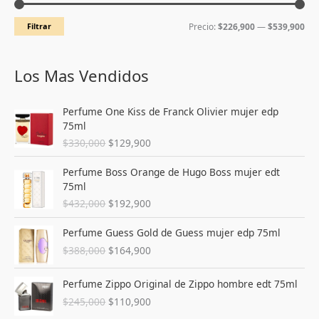
c
c
Filtrar
Precio:
$226,900
—
$539,900
i
i
o
o
m
m
Los Mas Vendidos
í
á
E
E
n
x
Perfume One Kiss de Franck Olivier mujer edp
l
l
75ml
i
i
p
p
$
330,000
$
129,900
r
r
m
m
e
e
E
E
o
o
Perfume Boss Orange de Hugo Boss mujer edt
c
c
l
l
75ml
i
i
p
p
$
432,000
$
192,900
o
o
r
r
o
a
e
e
E
E
Perfume Guess Gold de Guess mujer edp 75ml
r
c
c
c
l
l
i
t
$
388,000
$
164,900
i
i
p
p
g
u
o
o
r
r
i
a
E
E
o
a
e
e
Perfume Zippo Original de Zippo hombre edt 75ml
n
l
l
l
r
c
c
c
$
245,000
$
110,900
a
e
p
p
i
t
i
i
l
s