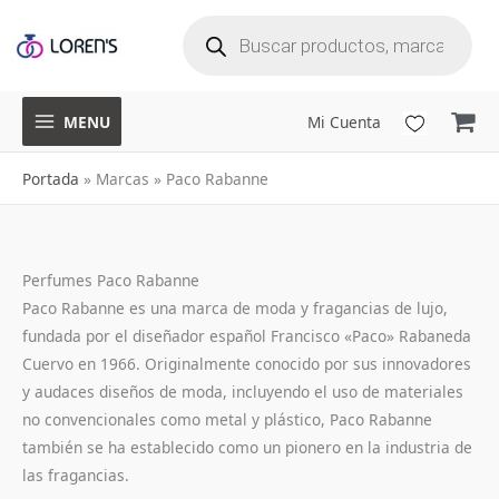
B
Ir
ú
s
q
al
u
e
d
a
contenido
d
e
p
r
o
d
u
MENU
Mi Cuenta
c
t
o
s
Portada
»
Marcas
»
Paco Rabanne
Perfumes Paco Rabanne
Paco Rabanne es una marca de moda y fragancias de lujo,
fundada por el diseñador español Francisco «Paco» Rabaneda
Cuervo en 1966. Originalmente conocido por sus innovadores
y audaces diseños de moda, incluyendo el uso de materiales
no convencionales como metal y plástico, Paco Rabanne
también se ha establecido como un pionero en la industria de
las fragancias.