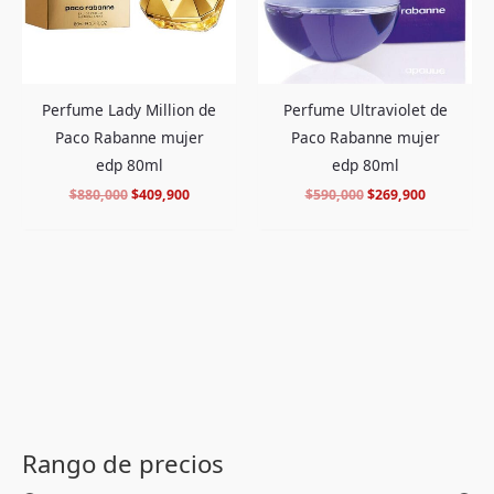
Perfume Lady Million de
Perfume Ultraviolet de
Paco Rabanne mujer
Paco Rabanne mujer
edp 80ml
edp 80ml
$
880,000
$
409,900
$
590,000
$
269,900
P
P
r
r
Rango de precios
e
e