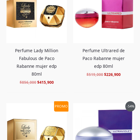
$856,000.
$415,900.
$519,000.
$226,900.
Perfume Lady Million
Perfume Ultrared de
Fabulous de Paco
Paco Rabanne mujer
Rabanne mujer edp
edp 80ml
80ml
$
519,000
$
226,900
$
856,000
$
415,900
El
El
El
El
PROMO
-54%
precio
precio
precio
precio
original
actual
original
actual
era:
es:
era:
es:
$880,000.
$409,900.
$590,000.
$269,900.