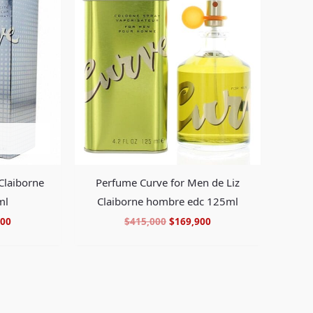
al
actual
original
actual
es:
era:
es:
00.
$182,900.
$415,000.
$169,900.
Claiborne
Perfume Curve for Men de Liz
ml
Claiborne hombre edc 125ml
900
$
415,000
$
169,900