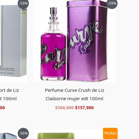
El
El
El
-59%
-59%
precio
precio
precio
al
actual
original
actual
es:
era:
es:
00.
$129,900.
$386,000.
$157,900.
rt de Liz
Perfume Curve Crush de Liz
dt 100ml
Claiborne mujer edt 100ml
900
$
386,000
$
157,900
El
El
El
-56%
PROMO
precio
precio
precio