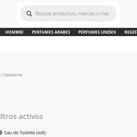
B
ú
s
q
u
e
d
a
HOMBRE
PERFUMES ARABES
PERFUMES UNISEX
REGIS
d
e
p
r
o
d
u
c
t
o
s
z Claiborne
iltros activos
Eau de Toilette (edt)