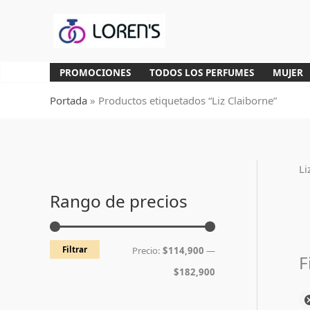
Ir
al
contenido
PROMOCIONES
TODOS LOS PERFUMES
MUJER
Portada
»
Productos etiquetados “Liz Claiborne”
Li
P
P
r
r
Rango de precios
e
e
c
c
Filtrar
Precio:
$114,900
—
i
i
F
$182,900
o
o
m
m