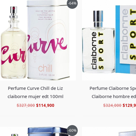
El
El
El
-64%
precio
precio
precio
original
actual
origin
era:
es:
era:
$327,000.
$114,900.
$324,0
Perfume Curve Chill de Liz
Perfume Claiborne Spo
claiborne mujer edt 100ml
Claiborne hombre e
$
327,000
$
114,900
$
324,000
$
129,
El
El
El
-60%
precio
precio
precio