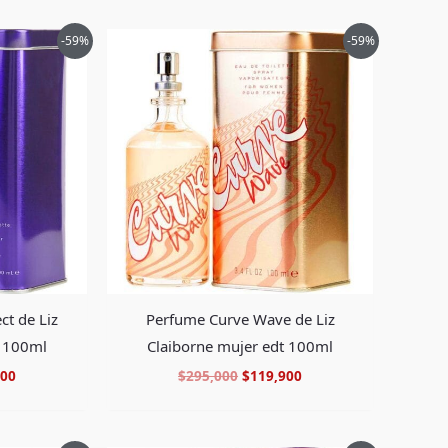
El
El
El
-59%
-59%
precio
precio
precio
al
actual
original
actual
es:
era:
es:
00.
$119,900.
$295,000.
$119,900.
t de Liz
Perfume Curve Wave de Liz
t 100ml
Claiborne mujer edt 100ml
900
$
295,000
$
119,900