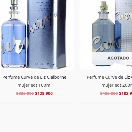
original
actual
origin
era:
es:
era:
$325,000.
$128,900.
$425,0
AGOTADO
Perfume Curve de Liz Claiborne
Perfume Curve de Liz 
mujer edt 100ml
mujer edt 200
$
325,000
$
128,900
$
425,000
$
182,