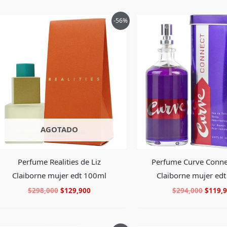
El
El
El
-56%
precio
precio
precio
original
actual
origin
era:
es:
era:
$298,000.
$129,900.
$294,0
AGOTADO
Perfume Realities de Liz
Perfume Curve Connec
Claiborne mujer edt 100ml
Claiborne mujer ed
$
298,000
$
129,900
$
294,000
$
119,